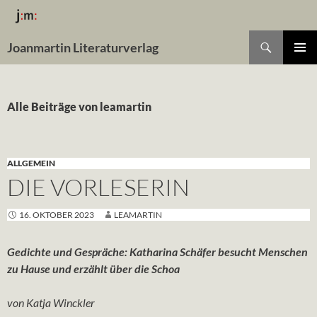
Suchen
Joanmartin Literaturverlag
ZUM
Pri
INHALT
SPRINGEN
Me
Alle Beiträge von leamartin
ALLGEMEIN
DIE VORLESERIN
16. OKTOBER 2023
LEAMARTIN
Gedichte und Gespräche: Katharina Schäfer besucht Menschen
zu Hause und erzählt über die Schoa
von Katja Winckler