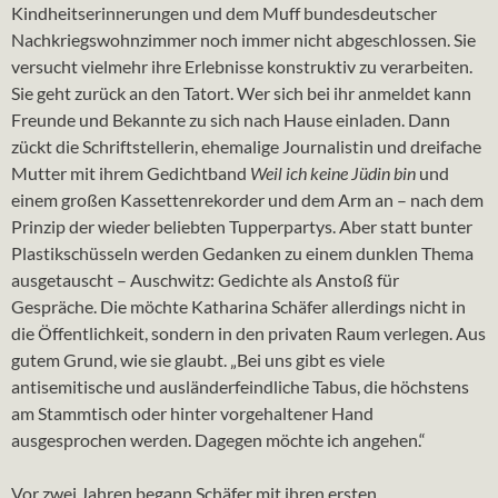
Kindheitserinnerungen und dem Muff bundesdeutscher
Nachkriegswohnzimmer noch immer nicht abgeschlossen. Sie
versucht vielmehr ihre Erlebnisse konstruktiv zu verarbeiten.
Sie geht zurück an den Tatort. Wer sich bei ihr anmeldet kann
Freunde und Bekannte zu sich nach Hause einladen. Dann
zückt die Schriftstellerin, ehemalige Journalistin und dreifache
Mutter mit ihrem Gedichtband
Weil ich keine Jüdin bin
und
einem großen Kassettenrekorder und dem Arm an – nach dem
Prinzip der wieder beliebten Tupperpartys. Aber statt bunter
Plastikschüsseln werden Gedanken zu einem dunklen Thema
ausgetauscht – Auschwitz: Gedichte als Anstoß für
Gespräche. Die möchte Katharina Schäfer allerdings nicht in
die Öffentlichkeit, sondern in den privaten Raum verlegen. Aus
gutem Grund, wie sie glaubt. „Bei uns gibt es viele
antisemitische und ausländerfeindliche Tabus, die höchstens
am Stammtisch oder hinter vorgehaltener Hand
ausgesprochen werden. Dagegen möchte ich angehen.“
Vor zwei Jahren begann Schäfer mit ihren ersten