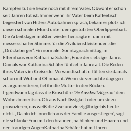
Kämpfen tut sie heute noch mit ihrem Vater. Obwohl er schon
seit Jahren tot ist. Immer wenn ihr Vater beim Kaffeetisch
begeistert von Hitlers Autobahnen sprach, bekam er plötzlich
diesen schmalen Mund unter dem gestutzten Oberlippenbart.
Die Arbeitslager müßten wieder her, sagte er dann mit
messerscharfer Stimme, für die Zivildienstleistenden, die
„Drückeberger“. Ein normaler Sonntagnachmittag im
Elternhaus von Katharina Schäfer, Ende der siebziger Jahre.
Damals war Katharina Schäfer fünfzehn Jahre alt. Die Reden
ihres Vaters im Kreise der Verwandtschaft erfüllten sie damals
schon mit Wut und Ohnmacht. Wenn sie versuchte dagegen
zu argumentieren, fiel ihr die Mutter in den Rücken.
Irgendwann lag dass die Broschüre
Die Auschwitzlüge
auf dem
Wohnzimmertisch. Ob aus Nachlässigkeit oder um sie zu
provozieren, das weiß die Zweiundvierzigjährige bis heute
nicht. „Da bin ich innerlich aus der Familie ausgestiegen“, sagt
die schlanke Frau mit den braunen, halblinken und Haaren und
den traurigen AugenKatharina Schäfer hat mit ihren