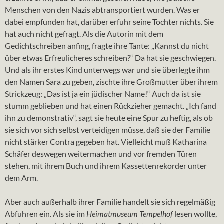
Menschen von den Nazis abtransportiert wurden. Was er
dabei empfunden hat, darüber erfuhr seine Tochter nichts. Sie
hat auch nicht gefragt. Als die Autorin mit dem
Gedichtschreiben anfing, fragte ihre Tante: „Kannst du nicht
über etwas Erfreulicheres schreiben?“ Da hat sie geschwiegen.
Und als ihr erstes Kind unterwegs war und sie überlegte ihm
den Namen Sara zu geben, zischte ihre Großmutter über ihrem
Strickzeug: „Das ist ja ein jüdischer Name!“ Auch da ist sie
stumm geblieben und hat einen Rückzieher gemacht. „Ich fand
ihn zu demonstrativ“, sagt sie heute eine Spur zu heftig, als ob
sie sich vor sich selbst verteidigen müsse, daß sie der Familie
nicht stärker Contra gegeben hat. Vielleicht muß Katharina
Schäfer deswegen weitermachen und vor fremden Türen
stehen, mit ihrem Buch und ihrem Kassettenrekorder unter
dem Arm.
Aber auch außerhalb ihrer Familie handelt sie sich regelmäßig
Abfuhren ein. Als sie im
Heimatmuseum Tempelhof
lesen wollte,