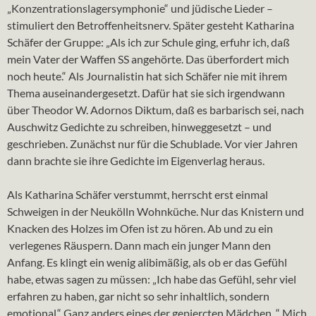
„Konzentrationslagersymphonie“ und jüdische Lieder –
stimuliert den Betroffenheitsnerv. Später gesteht Katharina
Schäfer der Gruppe: „Als ich zur Schule ging, erfuhr ich, daß
mein Vater der Waffen SS angehörte. Das überfordert mich
noch heute.“ Als Journalistin hat sich Schäfer nie mit ihrem
Thema auseinandergesetzt. Dafür hat sie sich irgendwann
über Theodor W. Adornos Diktum, daß es barbarisch sei, nach
Auschwitz Gedichte zu schreiben, hinweggesetzt – und
geschrieben. Zunächst nur für die Schublade. Vor vier Jahren
dann brachte sie ihre Gedichte im Eigenverlag heraus.
Als Katharina Schäfer verstummt, herrscht erst einmal
Schweigen in der Neukölln Wohnküche. Nur das Knistern und
Knacken des Holzes im Ofen ist zu hören. Ab und zu ein
verlegenes Räuspern. Dann mach ein junger Mann den
Anfang. Es klingt ein wenig alibimäßig, als ob er das Gefühl
habe, etwas sagen zu müssen: „Ich habe das Gefühl, sehr viel
erfahren zu haben, gar nicht so sehr inhaltlich, sondern
emotional.“ Ganz anders eines der gepiercten Mädchen. “ Mich