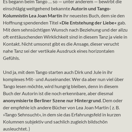
Es begann beim Tango … so — unter anderem — bewirbt die
einschlägig weitgehend bekannte
Autorin und Tango-
Kolumnistin Lea Joan Martin
ihr neuestes Buch, dem sie den
Hoffnung spendenden Titel
»Die Entstehung der Liebe«
gab.
Mit dem sehnsüchtigen Wunsch nach Beziehung und der allzu
oft enttäuschenden Wirklichkeit sind in diesem Tanz ja viele in
Kontakt. Nicht umsonst gibt es die Ansage, dieser verucht
nahe Tanz sei der vertikale Ausdruck eines horizontalen
Gefühls.
Und ja, mit dem Tango starten auch Dirk und Jule in ihr
komplexes Mit- und Auseinander. Wer da aber nun viel über
Tango lesen möchte, wird hungrig bleiben, denn in diesem
Buch der Autorin ist die noch erkennbare, aber diesmal
anonymisierte Berliner Szene nur Hintergrund
. Dem oder
der empfehle ich andere Bücher von Lea Joan Martin ( z. B.
»Tango Sehnsucht«, in dem sie das Erfahrungsfeld in kurzen
Kolumnen subjektiv und sachlich zugleich bildschön
ausleuchtet. )