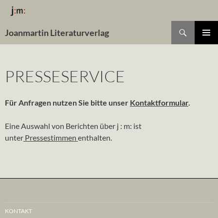
Suchen
Joanmartin Literaturverlag
ZUM
Pri
INHALT
SPRINGEN
Me
PRESSESERVICE
Für Anfragen nutzen Sie bitte unser
Kontaktformular
.
Eine Auswahl von Berichten über j : m: ist
unter
Pressestimmen
enthalten.
KONTAKT