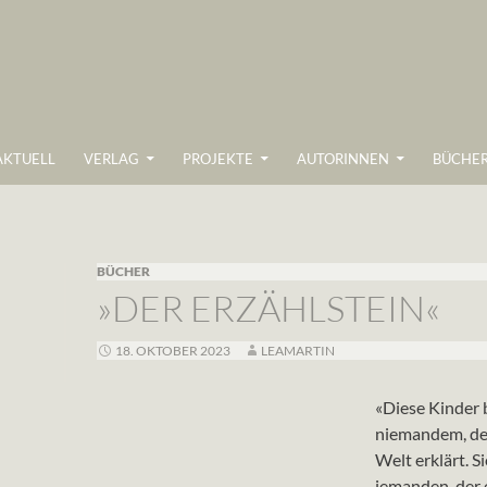
ZUM INHALT SPRINGEN
AKTUELL
VERLAG
PROJEKTE
AUTORINNEN
BÜCHE
BÜCHER
»DER ERZÄHLSTEIN«
18. OKTOBER 2023
LEAMARTIN
«Diese Kinder
niemandem, der
Welt erklärt. S
jemanden, der e