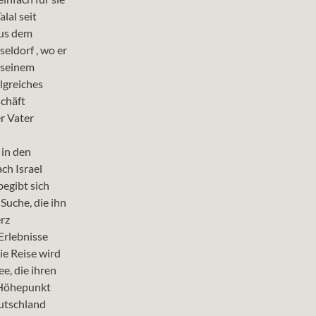
alal seit
aus dem
eldorf , wo er
 seinem
lgreiches
chäft
er Vater
 in den
ch Israel
begibt sich
Suche, die ihn
rz
Erlebnisse
ie Reise wird
e, die ihren
 Höhepunkt
eutschland