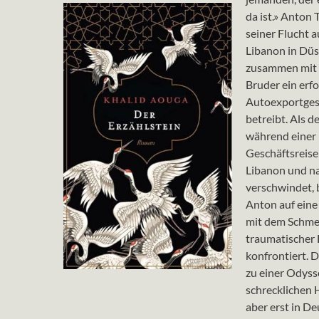
da ist.» Anton T
seiner Flucht 
Libanon in Düss
zusammen mit
Bruder ein erfo
Autoexportges
betreibt. Als d
während einer
Geschäftsreise
Libanon und na
verschwindet, 
Anton auf eine 
mit dem Schme
traumatischer 
konfrontiert. D
zu einer Odysse
schrecklichen
aber erst in D