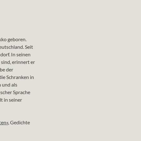
kko geboren.
eutschland. Seit
dorf. In seinen
 sind, erinnert er
ebe der
die Schranken in
 und als
tscher Sprache
t in seiner
ten«
, Gedichte