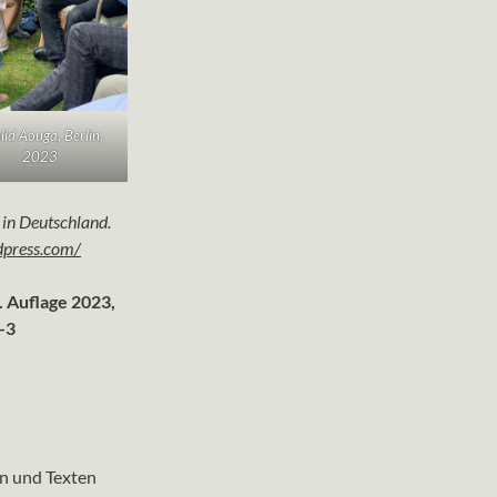
lid Aouga, Berlin,
2023
 in Deutschland.
dpress.com/
. Auflage 2023,
-3
en und Texten