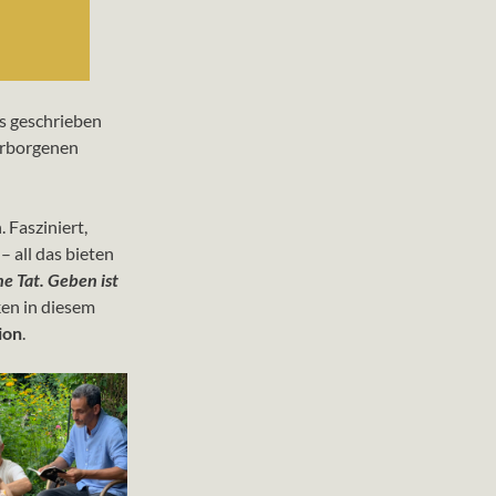
s geschrieben
verborgenen
 Fasziniert,
– all das bieten
ne Tat. Geben ist
ken in diesem
ion
.