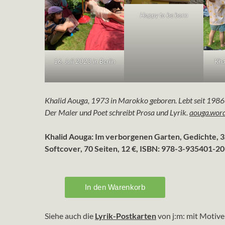
Happy to be born
16. Juli 2023 in Berlin
Kha
Khalid Aouga, 1973 in Marokko geboren. Lebt seit 1986
Der Maler und Poet schreibt Prosa und Lyrik.
aouga.wor
Khalid Aouga: Im verborgenen Garten, Gedichte, 3
Softcover, 70 Seiten, 12 €, ISBN: 978-3-935401-20
Siehe auch die
Lyrik-Postkarten
von j:m: mit Motiv