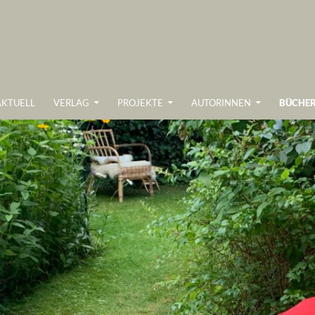
UM INHALT SPRINGEN
AKTUELL
VERLAG
PROJEKTE
AUTORINNEN
BÜCHE