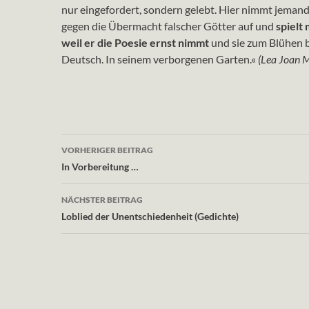
nur eingefordert, sondern gelebt. Hier nimmt jema
gegen die Übermacht falscher Götter auf und
spielt
weil er die Poesie ernst nimmt
und sie zum Blühen b
Deutsch. In seinem verborgenen Garten.«
(Lea Joan M
Beitragsnavigation
VORHERIGER BEITRAG
In Vorbereitung …
NÄCHSTER BEITRAG
Loblied der Unentschiedenheit (Gedichte)