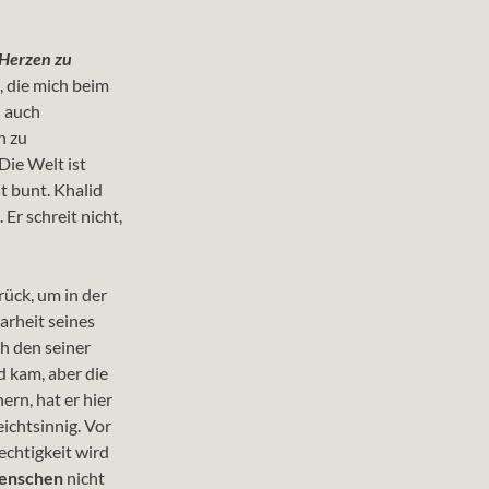
 Herzen zu
, die mich beim
– auch
h zu
Die Welt ist
st bunt. Khalid
Er schreit nicht,
rück, um in der
larheit seines
h den seiner
d kam, aber die
ern, hat er hier
ichtsinnig. Vor
echtigkeit wird
Menschen
nicht