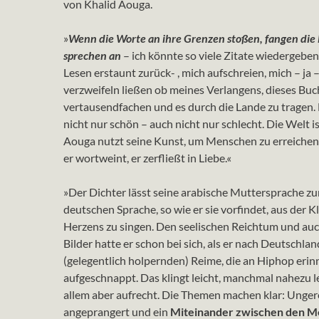
von Khalid Aouga.
»
Wenn die Worte an ihre Grenzen stoßen, fangen die
sprechen an
– ich könnte so viele Zitate wiedergeben
Lesen erstaunt zurück- , mich aufschreien, mich – ja 
verzweifeln ließen ob meines Verlangens, dieses Buc
vertausendfachen und es durch die Lande zu tragen. 
nicht nur schön – auch nicht nur schlecht. Die Welt i
Aouga nutzt seine Kunst, um Menschen zu erreichen. 
er wortweint, er zerfließt in Liebe.«
»Der Dichter lässt seine arabische Muttersprache zu
deutschen Sprache, so wie er sie vorfindet, aus der K
Herzens zu singen. Den seelischen Reichtum und auc
Bilder hatte er schon bei sich, als er nach Deutschlan
(gelegentlich holpernden) Reime, die an Hiphop erinn
aufgeschnappt. Das klingt leicht, manchmal nahezu le
allem aber aufrecht. Die Themen machen klar: Unger
angeprangert und ein
Miteinander zwischen den 