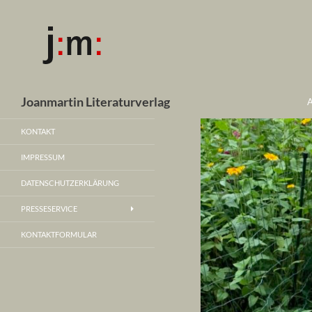
Z
Suchen
Joanmartin Literaturverlag
KONTAKT
IMPRESSUM
DATENSCHUTZERKLÄRUNG
PRESSESERVICE
KONTAKTFORMULAR