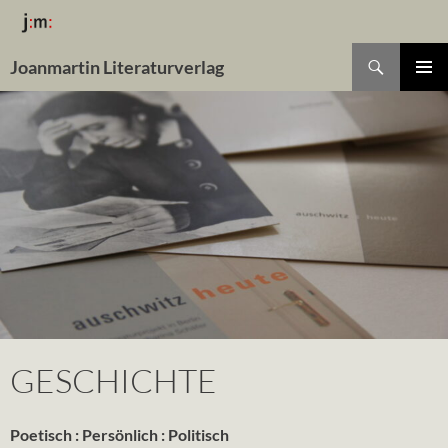
Suchen
Joanmartin Literaturverlag
ZUM
Pri
INHALT
SPRINGEN
Me
GESCHICHTE
Poetisch : Persönlich : Politisch