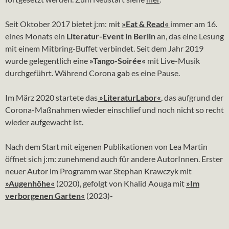
Seit Oktober 2017 bietet j:m: mit
»Eat & Read«
immer am 16.
eines Monats ein
Literatur-Event in Berlin
an, das eine Lesung
mit einem Mitbring-Buffet verbindet. Seit dem Jahr 2019
wurde gelegentlich eine
»Tango-Soirée«
mit Live-Musik
durchgeführt. Während Corona gab es eine Pause.
Im März 2020 startete das
»LiteraturLabor«
, das aufgrund der
Corona-Maßnahmen wieder einschlief und noch nicht so recht
wieder aufgewacht ist.
Nach dem Start mit eigenen Publikationen von Lea Martin
öffnet sich j:m: zunehmend auch für andere AutorInnen. Erster
neuer Autor im Programm war Stephan Krawczyk mit
»Augenhöhe«
(2020), gefolgt von Khalid Aouga mit
»Im
verborgenen Garten«
(2023)-