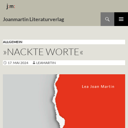
Suchen
Joanmartin Literaturverlag
ZUM
Pri
INHALT
SPRINGEN
Me
ALLGEMEIN
»NACKTE WORTE«
17. MAI 2024
LEAMARTIN