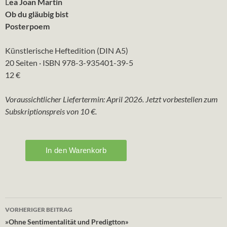
L
ea Joan Martin
Ob du gläubig bist
Posterpoem
Künstlerische Heftedition (DIN A5)
20 Seiten · ISBN 978-3-935401-39-5
12 €
Voraussichtlicher Liefertermin: April 2026. Jetzt vorbestellen zum
Subskriptionspreis von 10 €.
Beitragsnavigation
VORHERIGER BEITRAG
»Ohne Sentimentalität und Predigtton»