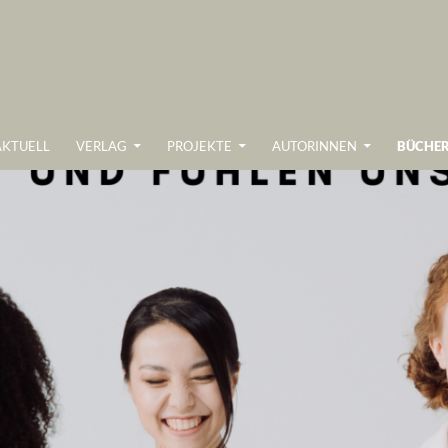
UM INHALT SPRINGEN
AKTUELL
VERLAG
PROJEKTE
AUTORINNEN
BÜCHE