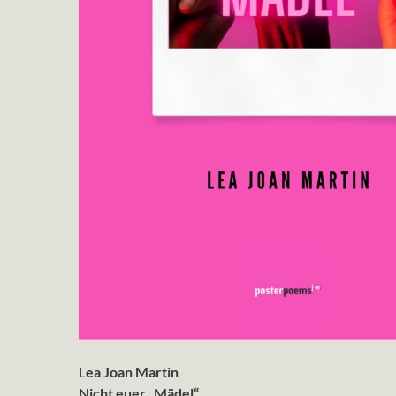
L
ea Joan Martin
Nicht euer „Mädel“