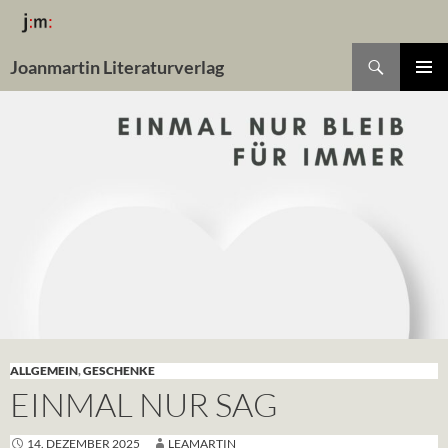
Suchen
Joanmartin Literaturverlag
ZUM
Pri
INHALT
SPRINGEN
Me
ALLGEMEIN
,
GESCHENKE
EINMAL NUR SAG
14. DEZEMBER 2025
LEAMARTIN