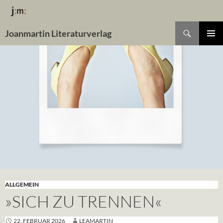
Suchen
Joanmartin Literaturverlag
ZUM
Pri
INHALT
SPRINGEN
Me
ALLGEMEIN
»SICH ZU TRENNEN«
22. FEBRUAR 2026
LEAMARTIN