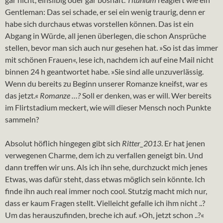
Gentleman: Das sei schade, er sei ein wenig traurig, denn er
habe sich durchaus etwas vorstellen können. Das ist ein
Abgang in Würde, all jenen überlegen, die schon Ansprüche
stellen, bevor man sich auch nur gesehen hat. »So ist das immer
mit schönen Frauen«, lese ich, nachdem ich auf eine Mail nicht
binnen 24 h geantwortet habe. »Sie sind alle unzuverlässig.
Wenn du bereits zu Beginn unserer Romanze kneifst, war es
das jetzt.«
Romanze …?
Soll er denken, was er will. Wer bereits
im Flirtstadium meckert, wie will dieser Mensch noch Punkte
sammeln?
Absolut höflich hingegen gibt sich
Ritter_2013
. Er hat jenen
verwegenen Charme, dem ich zu verfallen geneigt bin. Und
dann treffen wir uns. Als ich ihn sehe, durchzuckt mich jenes
Etwas, was dafür steht, dass etwas möglich sein könnte. Ich
finde ihn auch real immer noch cool. Stutzig macht mich nur,
dass er kaum Fragen stellt. Vielleicht gefalle ich ihm nicht ..?
Um das herauszufinden, breche ich auf. »Oh, jetzt schon ..?«