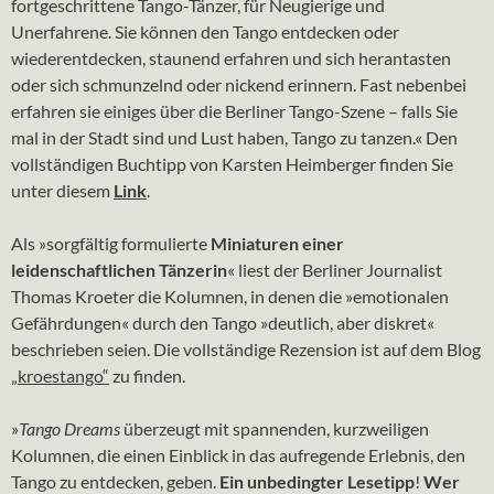
fortgeschrittene Tango-Tänzer, für Neugierige und
Unerfahrene. Sie können den Tango entdecken oder
wiederentdecken, staunend erfahren und sich herantasten
oder sich schmunzelnd oder nickend erinnern. Fast nebenbei
erfahren sie einiges über die Berliner Tango-Szene – falls Sie
mal in der Stadt sind und Lust haben, Tango zu tanzen.« Den
vollständigen Buchtipp von Karsten Heimberger finden Sie
unter diesem
Link
.
Als »sorgfältig formulierte
Miniaturen einer
leidenschaftlichen Tänzerin
« liest der Berliner Journalist
Thomas Kroeter die Kolumnen, in denen die »emotionalen
Gefährdungen« durch den Tango »deutlich, aber diskret«
beschrieben seien. Die vollständige Rezension ist auf dem Blog
„kroestango“
zu finden.
»
T
ango Dreams
überzeugt mit spannenden, kurzweiligen
Kolumnen, die einen Einblick in das aufregende Erlebnis, den
Tango zu entdecken, geben.
Ein unbedingter Lesetipp
!
Wer