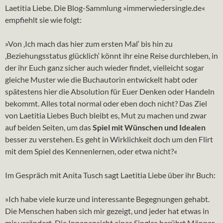
Laetitia Liebe. Die Blog-Sammlung »immerwiedersingle.de«
empfiehlt sie wie folgt:
»Von ‚Ich mach das hier zum ersten Mal‘ bis hin zu
‚Beziehungsstatus glücklich‘ könnt ihr eine Reise durchleben, in
der ihr Euch ganz sicher auch wieder findet, vielleicht sogar
gleiche Muster wie die Buchautorin entwickelt habt oder
spätestens hier die Absolution für Euer Denken oder Handeln
bekommt. Alles total normal oder eben doch nicht? Das Ziel
von Laetitia Liebes Buch bleibt es, Mut zu machen und zwar
auf beiden Seiten, um das
Spiel mit Wünschen und Idealen
besser zu verstehen. Es geht in Wirklichkeit doch um den Flirt
mit dem Spiel des Kennenlernen, oder etwa nicht?«
Im Gespräch mit Anita Tusch sagt Laetitia Liebe über ihr Buch:
»Ich habe viele kurze und interessante Begegnungen gehabt.
Die Menschen haben sich mir gezeigt, und jeder hat etwas in
mir verändert. Die Innenansicht eines Singles berührt Männer