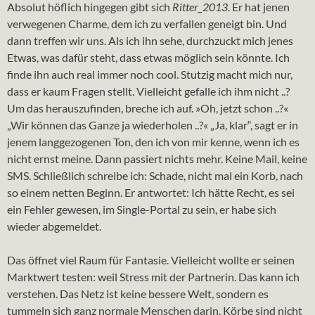
Absolut höflich hingegen gibt sich
Ritter_2013
. Er hat jenen
verwegenen Charme, dem ich zu verfallen geneigt bin. Und
dann treffen wir uns. Als ich ihn sehe, durchzuckt mich jenes
Etwas, was dafür steht, dass etwas möglich sein könnte. Ich
finde ihn auch real immer noch cool. Stutzig macht mich nur,
dass er kaum Fragen stellt. Vielleicht gefalle ich ihm nicht ..?
Um das herauszufinden, breche ich auf. »Oh, jetzt schon ..?«
„Wir können das Ganze ja wiederholen ..?« „Ja, klar“, sagt er in
jenem langgezogenen Ton, den ich von mir kenne, wenn ich es
nicht ernst meine. Dann passiert nichts mehr. Keine Mail, keine
SMS. Schließlich schreibe ich: Schade, nicht mal ein Korb, nach
so einem netten Beginn. Er antwortet: Ich hätte Recht, es sei
ein Fehler gewesen, im Single-Portal zu sein, er habe sich
wieder abgemeldet.
Das öffnet viel Raum für Fantasie. Vielleicht wollte er seinen
Marktwert testen: weil Stress mit der Partnerin. Das kann ich
verstehen. Das Netz ist keine bessere Welt, sondern es
tummeln sich ganz normale Menschen darin. Körbe sind nicht