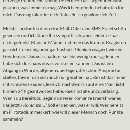
Ich zeige freundliche Miene, Pokerface. Das Gegenüber kann
glauben, was immer es mag. Was ich empfinde, behalte ich für
mich. Das mag fair oder nicht fair sein, so gewinne ich Zeit.
Meist schreibe ich dann eine Mail. Oder eine SMS. Es sei schön
gewesen und ich fände ihn sympathisch, aber, leider, es hat
nicht gefunkt. Manche Männer nehmen das krumm. Reagieren
gar nicht, einsilbig oder gar boshaft.
Titanium
reagiert wie ein
Gentleman: Das sei schade, er sei ein wenig traurig, denn er
habe sich durchaus etwas vorstellen können. Das ist ein
Abgang in Würde, all jenen überlegen, die schon Ansprüche
stellen, bevor man sich auch nur gesehen hat. »So ist das immer
mit schönen Frauen«, lese ich, nachdem ich auf eine Mail nicht
binnen 24 h geantwortet habe. »Sie sind alle unzuverlässig.
Wenn du bereits zu Beginn unserer Romanze kneifst, war es
das jetzt.«
Romanze …?
Soll er denken, was er will. Wer bereits
im Flirtstadium meckert, wie will dieser Mensch noch Punkte
sammeln?