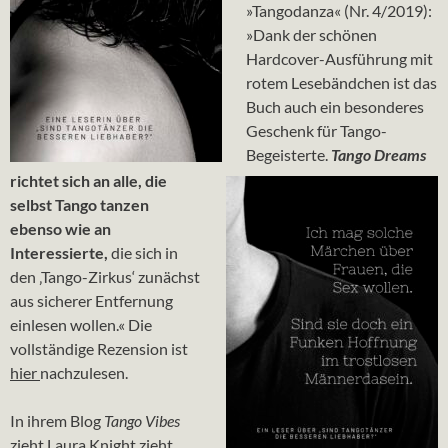
»Tangodanza« (Nr. 4/2019):
»Dank der schönen
Hardcover-Ausführung mit
rotem Lesebändchen ist das
Buch auch ein besonderes
Geschenk für Tango-
Begeisterte.
Tango Dreams
richtet sich an alle, die
selbst Tango tanzen
ebenso wie an
Interessierte,
die sich in
den ‚Tango-Zirkus‘ zunächst
aus sicherer Entfernung
einlesen wollen.« Die
vollständige Rezension ist
hier
nachzulesen.
In ihrem Blog
Tango Vibes
zieht Laura Knight zieht