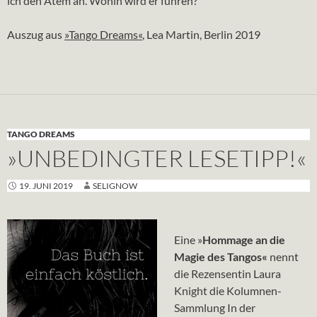
ich den Atem an. Wohin wird er führen?
Auszug aus
»Tango Dreams«
, Lea Martin, Berlin 2019
TANGO DREAMS
»UNBEDINGTER LESETIPP!«
19. JUNI 2019
SELIGNOW
Eine »
Hommage an die
Magie des Tangos«
nennt
die Rezensentin Laura
Knight die Kolumnen-
Sammlung In der