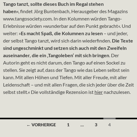
Tango tanzt, sollte dieses Buch im Regal stehen
haben
«,
findet Jörg Buntenbach, Herausgeber des Magazins
www.tangosociety.com. In den Kolumnen würden
Tango-
Erlebnisse würden »wunderbar auf den Punkt gebracht«. Und
weiter: »
Es macht Spaß, die Kolumnen zu lesen
– und jeder,
der selbst Tango tanzt, wird sich darin wiederfinden.
Die Texte
sind ungeschminkt und setzen sich auch mit den Zweifeln
auseinander, die ein ‚Tangoleben‘ mit sich bringen
. Der
Autorin geht es nicht darum, den Tango auf einen Sockel zu
stellen. Sie zeigt auf, dass der Tango wie das Leben selbst sein
kann. Mit allen Höhen und Tiefen. Mit aller Freude, mit aller
Leidenschaft – und mit allen Fragen, die sich jeder über die Zeit
selbst stellt.« Die vollständige Rezension ist
hier
nachzulesen.
Beitragsnavigation
← VORHERIGE
1
…
3
4