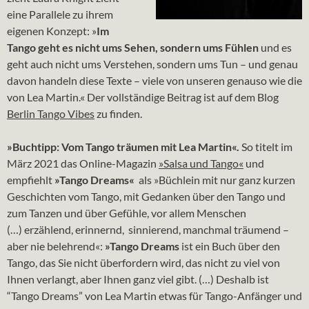
eine Parallele zu ihrem
eigenen Konzept: »
Im
Tango geht es nicht ums Sehen, sondern ums Fühlen
und es
geht auch nicht ums Verstehen, sondern ums Tun – und genau
davon handeln diese Texte – viele von unseren genauso wie die
von Lea Martin.« Der vollständige Beitrag ist auf dem Blog
Berlin Tango Vibes
zu finden.
»Buchtipp: Vom Tango träumen mit Lea Martin«.
So titelt im
März 2021 das Online-Magazin
»Salsa und Tango«
und
empfiehlt
»Tango Dreams«
als »Büchlein mit nur ganz kurzen
Geschichten vom Tango, mit Gedanken über den Tango und
zum Tanzen und über Gefühle, vor allem Menschen
(…) erzählend, erinnernd, sinnierend, manchmal träumend –
aber nie belehrend«:
»Tango Dreams
ist ein Buch über den
Tango, das Sie nicht überfordern wird, das nicht zu viel von
Ihnen verlangt, aber Ihnen ganz viel gibt. (…) Deshalb ist
“Tango Dreams” von Lea Martin etwas für Tango-Anfänger und