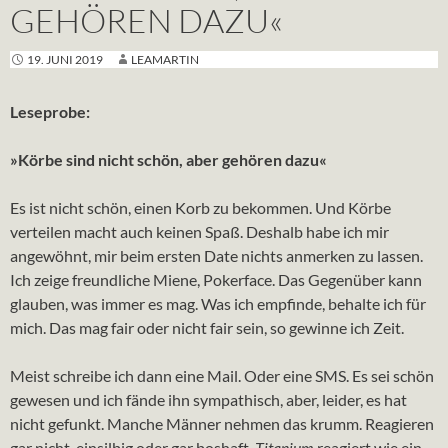
GEHÖREN DAZU«
19. JUNI 2019
LEAMARTIN
Leseprobe:
»Körbe sind nicht schön, aber gehören dazu«
Es ist nicht schön, einen Korb zu bekommen. Und Körbe
verteilen macht auch keinen Spaß. Deshalb habe ich mir
angewöhnt, mir beim ersten Date nichts anmerken zu lassen.
Ich zeige freundliche Miene, Pokerface. Das Gegenüber kann
glauben, was immer es mag. Was ich empfinde, behalte ich für
mich. Das mag fair oder nicht fair sein, so gewinne ich Zeit.
Meist schreibe ich dann eine Mail. Oder eine SMS. Es sei schön
gewesen und ich fände ihn sympathisch, aber, leider, es hat
nicht gefunkt. Manche Männer nehmen das krumm. Reagieren
gar nicht, einsilbig oder gar boshaft.
Titanium
reagiert wie ein