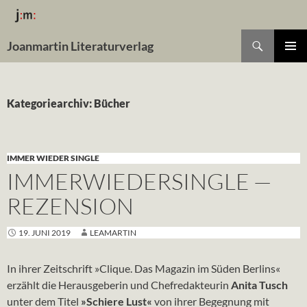
Suchen
Joanmartin Literaturverlag
ZUM
Pri
INHALT
SPRINGEN
Me
Kategoriearchiv: Bücher
IMMER WIEDER SINGLE
IMMERWIEDERSINGLE —
REZENSION
19. JUNI 2019
LEAMARTIN
In ihrer Zeitschrift »Clique. Das Magazin im Süden Berlins«
erzählt die Herausgeberin und Chefredakteurin
Anita Tusch
unter dem Titel
»Schiere Lust«
von ihrer Begegnung mit