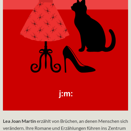
Lea Joan Martin
erzählt von Brüchen, an denen Menschen sich
verändern. Ihre Romane und Erzählungen führen ins Zentrum